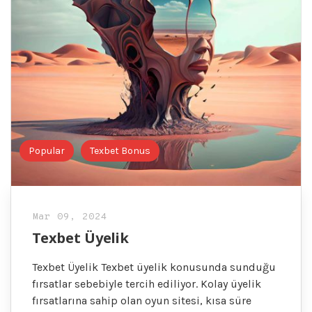
Popular
Texbet Bonus
Mar 09, 2024
Texbet Üyelik
Texbet Üyelik Texbet üyelik konusunda sunduğu
fırsatlar sebebiyle tercih ediliyor. Kolay üyelik
fırsatlarına sahip olan oyun sitesi, kısa süre