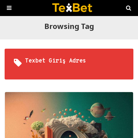
Browsing Tag
Texbet Giriş Adres